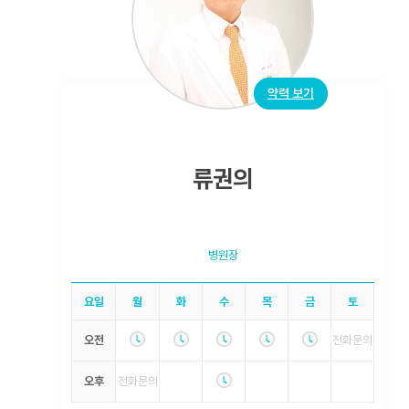
약력 보기
류권의
병원장
요일
월
화
수
목
금
토
오전
전화문의
오후
전화문의