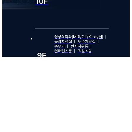
10F
영상의학과(MRI/CT/X-ray실)
물리치료실
도수치료실
총무과
환자샤워룸
컨퍼런스룸
직원식당
9F
81병동
82병동
간호사준비실
수술실
8F