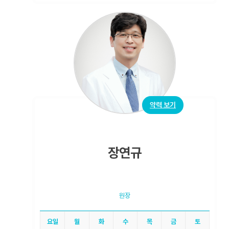
약력 보기
장연규
원장
요일
월
화
수
목
금
토